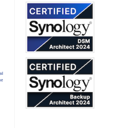
il
ne