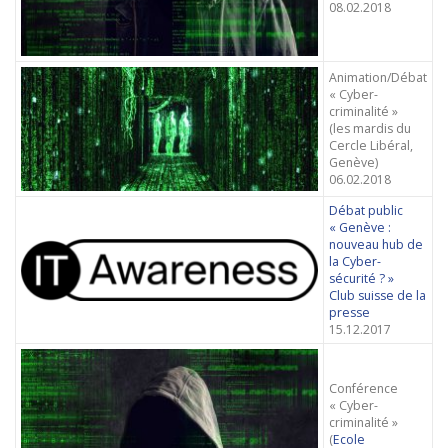
08.02.2018
Animation/Débat
« Cyber-
criminalité »
(les mardis du
Cercle Libéral,
Genève)
06.02.2018
Débat public
« Genève :
nouveau hub de
la Cyber-
sécurité ? »
Club suisse de la
presse
15.12.2017
Conférence
« Cyber-
criminalité »
(
Ecole