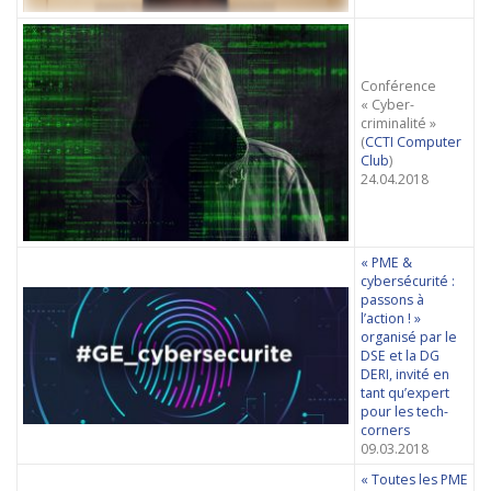
Conférence
« Cyber-
criminalité »
(
CCTI Computer
Club
)
24.04.2018
« PME &
cybersécurité :
passons à
l’action ! »
organisé par le
DSE et la DG
DERI, invité en
tant qu’expert
pour les tech-
corners
09.03.2018
« Toutes les PME