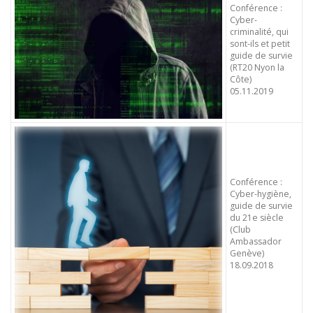
Conférence :
Cyber-
criminalité, qui
sont-ils et petit
guide de survie
(RT20 Nyon la
Côte)
05.11.2019
Conférence :
Cyber-hygiène,
guide de survie
du 21e siècle
(Club
Ambassador
Genève)
18.09.2018