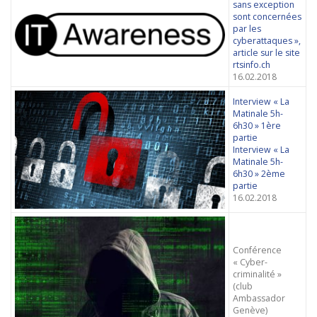
sans exception
sont concernées
par les
cyberattaques »,
article sur le site
rtsinfo.ch
16.02.2018
Interview « La
Matinale 5h-
6h30 » 1ère
partie
Interview « La
Matinale 5h-
6h30 » 2ème
partie
16.02.2018
Conférence
« Cyber-
criminalité »
(club
Ambassador
Genève)