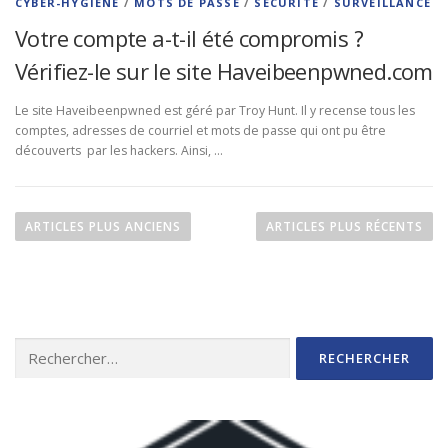
CYBER-HYGIÈNE
/
MOTS DE PASSE
/
SÉCURITÉ
/
SURVEILLANCE
Votre compte a-t-il été compromis ?
Vérifiez-le sur le site Haveibeenpwned.com
Le site Haveibeenpwned est géré par Troy Hunt. Il y recense tous les
comptes, adresses de courriel et mots de passe qui ont pu être
découverts par les hackers. Ainsi, …
N
a
ARTICLES PLUS ANCIENS
ARTICLES PLUS RÉCENTS
v
i
g
a
Rechercher :
t
i
o
n