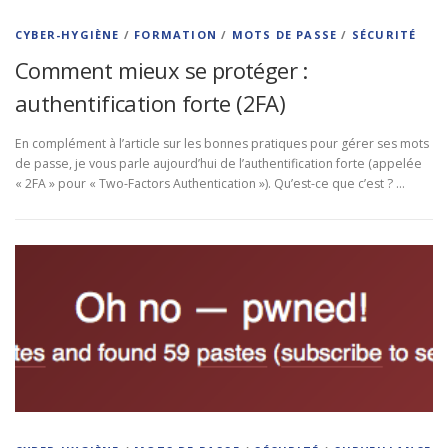
CYBER-HYGIÈNE
/
FORMATION
/
MOTS DE PASSE
/
SÉCURITÉ
Comment mieux se protéger :
authentification forte (2FA)
En complément à l’article sur les bonnes pratiques pour gérer ses mots
de passe, je vous parle aujourd’hui de l’authentification forte (appelée
« 2FA » pour « Two-Factors Authentication »). Qu’est-ce que c’est ? …