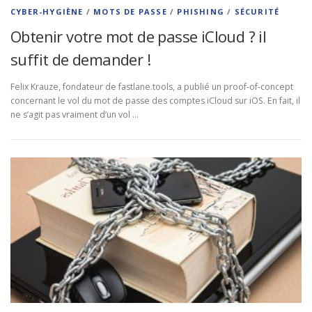
CYBER-HYGIÈNE
/
MOTS DE PASSE
/
PHISHING
/
SÉCURITÉ
Obtenir votre mot de passe iCloud ? il
suffit de demander !
Felix Krauze, fondateur de fastlane.tools, a publié un proof-of-concept
concernant le vol du mot de passe des comptes iCloud sur iOS. En fait, il
ne s’agit pas vraiment d’un vol …