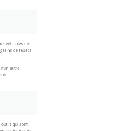
de véhicules de
agasins de tabacs
 d’un autre
s de
outils qui sont
ins, les heures de