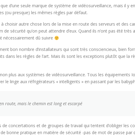
 que d’une seule marque de système de vidéosurveillance, mais il y en
es (ou presque) les mêmes règles par défaut.
ur à choisir autre chose lors de la mise en route des serveurs et des ca
 de sécurité qu’on peut attendre d’eux. Quand ils n’ont pas été très a
ont nécessairement dû suivre
ement bon nombre d’installateurs qui sont très consciencieux, bien for
s dans les règles de l’art. Mais ils sont les exceptions plutôt que la rè
s non plus aux systèmes de vidéosurveillance. Tous les équipements 
r le linge aux réfrigérateurs « intelligents » en passant par les babyp
f en route, mais le chemin est long et escarpé
us de concertations et de groupes de travail qui tentent d’obliger les c
s de bonne pratique en matière de sécurité -pas de mot de passe par d