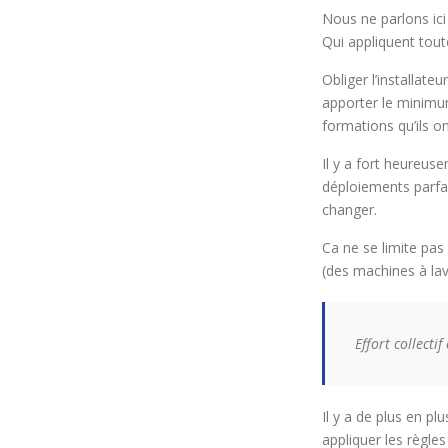
Nous ne parlons ici
Qui appliquent tout
Obliger l’installate
apporter le minimum
formations qu’ils 
Il y a fort heureus
déploiements parfait
changer.
Ca ne se limite pa
(des machines à lave
Effort collecti
Il y a de plus en pl
appliquer les règle