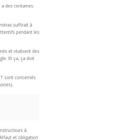
 a des centaines.
méras suffirait à
ttentifs pendant les
més et réalisent des
gle. Et ça, ça doit
IoT sont concernés
hones).
onstructeurs à
éfaut et obligation