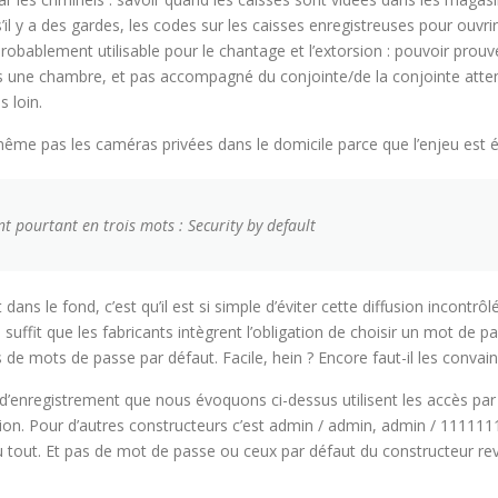
il y a des gardes, les codes sur les caisses enregistreuses pour ouvrir l
 probablement utilisable pour le chantage et l’extorsion : pouvoir prou
ns une chambre, et pas accompagné du conjointe/de la conjointe atte
s loin.
me pas les caméras privées dans le domicile parce que l’enjeu est é
nt pourtant en trois mots : Security by default
dans le fond, c’est qu’il est si simple d’éviter cette diffusion incontrô
il suffit que les fabricants intègrent l’obligation de choisir un mot de pa
 de mots de passe par défaut. Facile, hein ? Encore faut-il les convain
d’enregistrement que nous évoquons ci-dessus utilisent les accès par
ion. Pour d’autres constructeurs c’est admin / admin, admin / 111111
 tout. Et pas de mot de passe ou ceux par défaut du constructeur rev