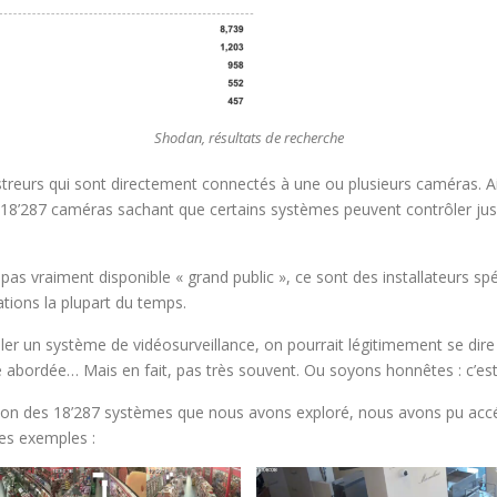
Shodan, résultats de recherche
treurs qui sont directement connectés à une ou plusieurs caméras. Ains
18’287 caméras sachant que certains systèmes peuvent contrôler jus
pas vraiment disponible « grand public », ce sont des installateurs spé
lations la plupart du temps.
ller un système de vidéosurveillance, on pourrait légitimement se dire
re abordée… Mais en fait, pas très souvent. Ou soyons honnêtes : c’est
tillon des 18’287 systèmes que nous avons exploré, nous avons pu ac
es exemples :