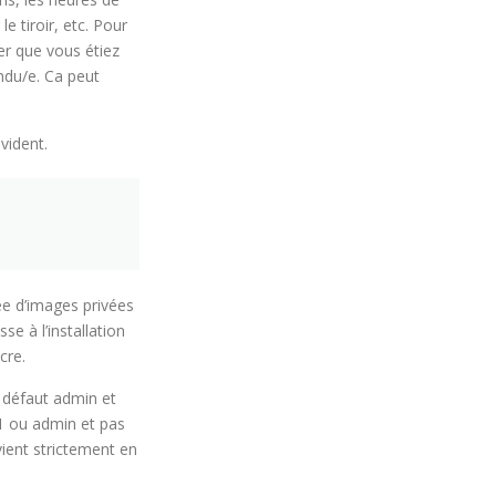
e tiroir, etc. Pour
ver que vous étiez
ndu/e. Ca peut
vident.
lée d’images privées
sse à l’installation
cre.
 défaut admin et
1 ou admin et pas
ient strictement en