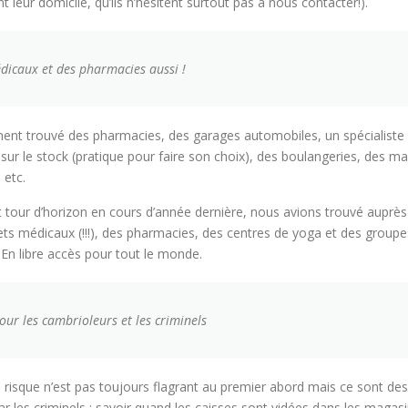
 leur domicile, qu’ils n’hésitent surtout pas à nous contacter!).
dicaux et des pharmacies aussi !
nt trouvé des pharmacies, des garages automobiles, un spécialiste 
 sur le stock (pratique pour faire son choix), des boulangeries, des m
 etc.
 tour d’horizon en cours d’année dernière, nous avions trouvé auprès
ets médicaux (!!!), des pharmacies, des centres de yoga et des groupe
En libre accès pour tout le monde.
our les cambrioleurs et les criminels
isque n’est pas toujours flagrant au premier abord mais ce sont des 
 par les criminels : savoir quand les caisses sont vidées dans les magas