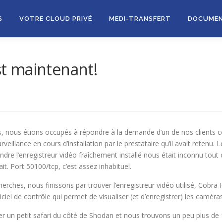
S
VOTRE CLOUD PRIVÉ
MEDI-TRANSFERT
DOCUME
est maintenant!
rs, nous étions occupés à répondre à la demande d’un de nos clients 
eillance en cours d’installation par le prestataire qu’il avait retenu. Le
teindre l’enregistreur vidéo fraîchement installé nous était inconnu tou
sait. Port 50100/tcp, c’est assez inhabituel.
erches, nous finissons par trouver l’enregistreur vidéo utilisé, Cobr
giciel de contrôle qui permet de visualiser (et d’enregistrer) les caméra
er un petit safari du côté de Shodan et nous trouvons un peu plus de