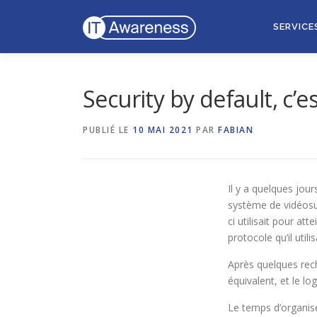
Aller
au
SERVICE
contenu
Security by default, c’
PUBLIÉ LE
10 MAI 2021
PAR
FABIAN
Il y a quelques jou
système de vidéosurv
ci utilisait pour at
protocole qu’il utili
Après quelques rech
équivalent, et le lo
Le temps d’organis