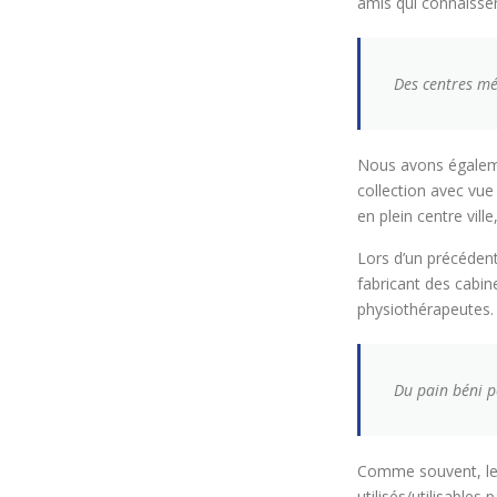
amis qui connaissent
Des centres mé
Nous avons égaleme
collection avec vue
en plein centre ville,
Lors d’un précédent
fabricant des cabin
physiothérapeutes. 
Du pain béni p
Comme souvent, le r
utilisés/utilisables