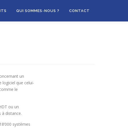
NTS
QUI SOMMES-NOUS ?
CONTACT
concernant un
 logiciel que celui-
t comme le
a HDT ou un
s à distance.
 18’000 systèmes